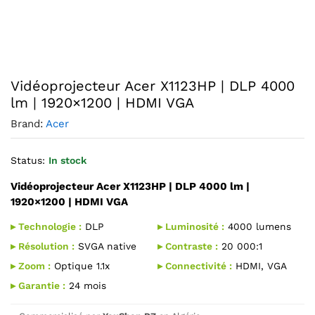
Agrandir l’image : Vidéoprojecteur Acer X1123HP
Vidéoprojecteur Acer X1123HP | DLP 4000
lm | 1920×1200 | HDMI VGA
Brand:
Acer
Status:
In stock
Vidéoprojecteur Acer X1123HP | DLP 4000 lm |
1920×1200 | HDMI VGA
▸ Technologie :
DLP
▸ Luminosité :
4000 lumens
▸ Résolution :
SVGA native
▸ Contraste :
20 000:1
▸ Zoom :
Optique 1.1x
▸ Connectivité :
HDMI, VGA
▸ Garantie :
24 mois