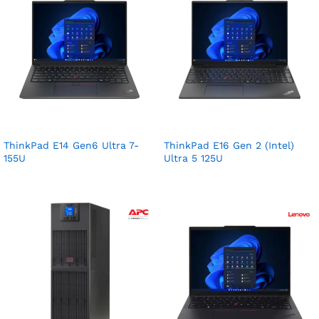
ThinkPad E14 Gen6 Ultra 7-
ThinkPad E16 Gen 2 (Intel)
155U
Ultra 5 125U