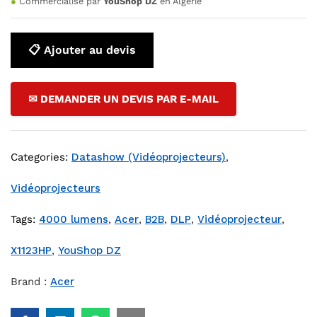
●
Commercialisé par
YouShop DZ
en Algérie
📋 Ajouter au devis
✉ DEMANDER UN DEVIS PAR E-MAIL
Categories:
Datashow (Vidéoprojecteurs)
,
Vidéoprojecteurs
Tags:
4000 lumens
,
Acer
,
B2B
,
DLP
,
Vidéoprojecteur
,
X1123HP
,
YouShop DZ
Brand :
Acer