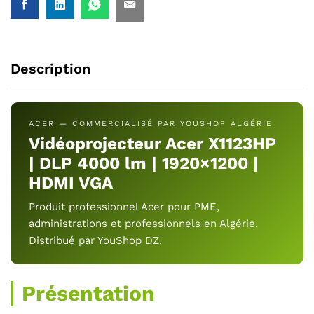
Description
ACER — COMMERCIALISÉ PAR YOUSHOP ALGÉRIE
Vidéoprojecteur Acer X1123HP
| DLP 4000 lm | 1920×1200 |
HDMI VGA
Produit professionnel Acer pour PME,
administrations et professionnels en Algérie.
Distribué par YouShop DZ.
Présentation