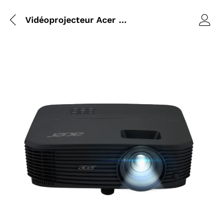
Vidéoprojecteur Acer X1123HP | DLP 4000 lm | 1920×1200 | HDMI VGA