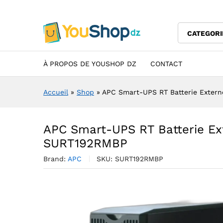
APC Smart-UPS RT Batterie 
Description
Specification
Avis (0)
CATEGORI
À PROPOS DE YOUSHOP DZ
CONTACT
Accueil
»
Shop
»
APC Smart-UPS RT Batterie Exter
APC Smart-UPS RT Batterie Ex
SURT192RMBP
Brand:
APC
SKU:
SURT192RMBP