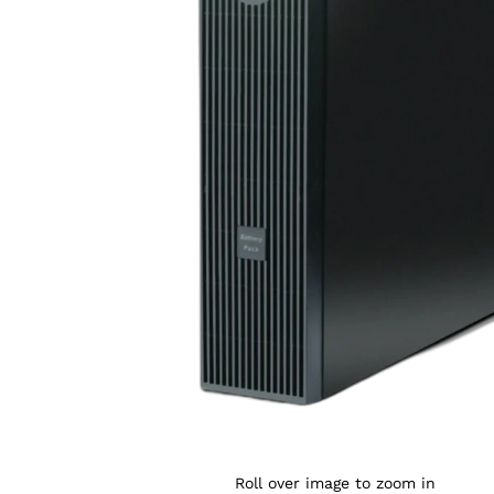
Agrandir l’image : APC Smart-UPS RT 192V Battery
Roll over image to zoom in