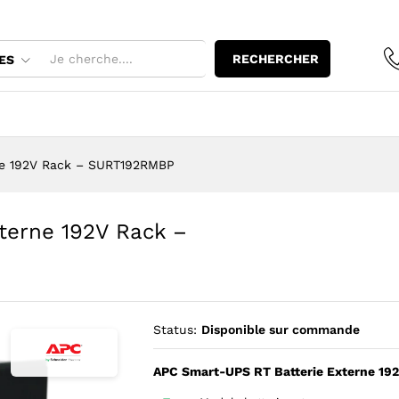
Externe 192V Rack - SURT192RMBP
RECHERCHER
ES
ne 192V Rack – SURT192RMBP
terne 192V Rack –
Status:
Disponible sur commande
APC Smart-UPS RT Batterie Externe 1