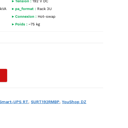
▸ Tension :
192 V DC
 kVA
▸ pa_format :
Rack 3U
▸ Connexion :
Hot-swap
▸ Poids :
~75 kg
L
Smart-UPS RT
,
SURT192RMBP
,
YouShop DZ