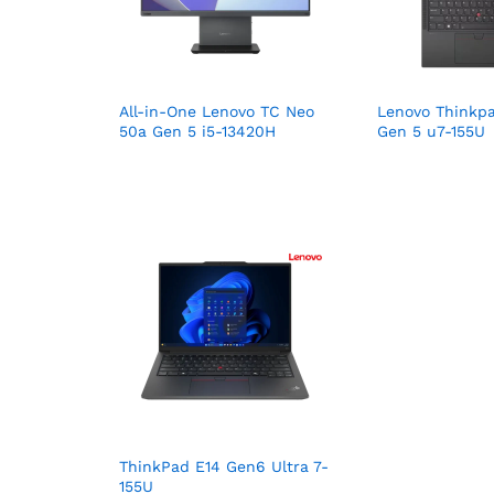
All-in-One Lenovo TC Neo
Lenovo Thinkpa
50a Gen 5 i5-13420H
Gen 5 u7-155U
ThinkPad E14 Gen6 Ultra 7-
155U