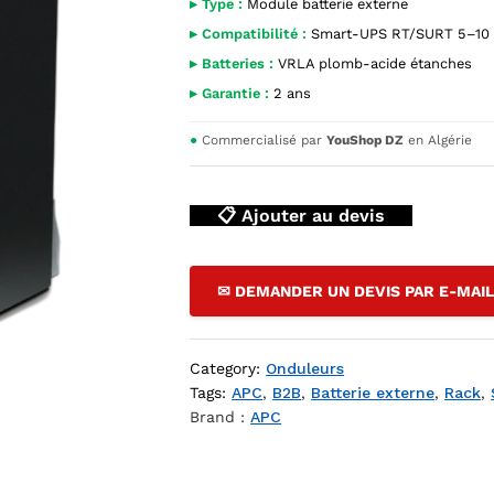
▸ Type :
Module batterie externe
▸ Compatibilité :
Smart-UPS RT/SURT 5–10
▸ Batteries :
VRLA plomb-acide étanches
▸ Garantie :
2 ans
●
Commercialisé par
YouShop DZ
en Algérie
📋 Ajouter au devis
✉ DEMANDER UN DEVIS PAR E-MAI
Category:
Onduleurs
Tags:
APC
,
B2B
,
Batterie externe
,
Rack
,
Brand :
APC
 Pack SURT192RMBP