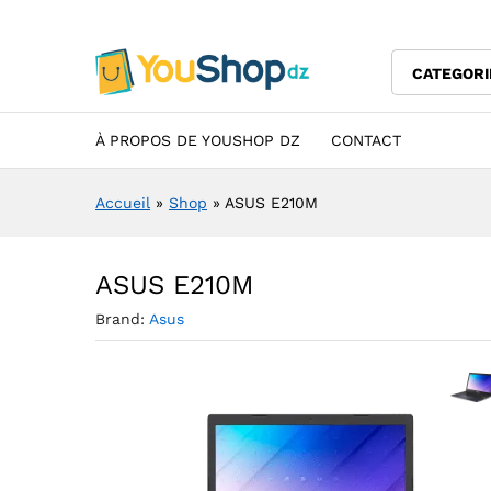
ASUS E210M
Description
Specification
Avis (0)
CATEGORI
À PROPOS DE YOUSHOP DZ
CONTACT
Accueil
»
Shop
»
ASUS E210M
ASUS E210M
Brand:
Asus
Agran