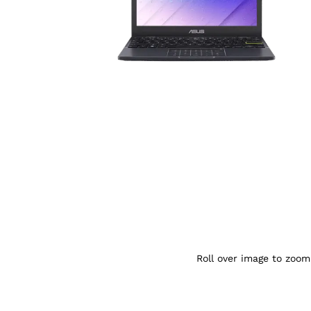
Agrandir l’image : ASUS E210M — YouSho
Roll over image to zoom