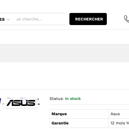
RECHERCHER
ES
Status:
In stock
dir l’image : ASUS E210M — YouShop DZ
Agrandir l’image : ASUS E210M — YouShop DZ
Agrandir l’image : ASUS E210M — YouShop DZ
Agrandir l’image : ASUS E210M — YouShop DZ
Marque
Asus
Garantie
12 mois 