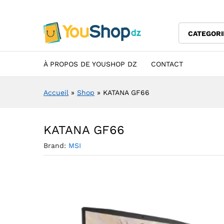
KATANA GF66
Description
Specification
Avis (0)
CATEGORI
À PROPOS DE YOUSHOP DZ
CONTACT
Accueil
»
Shop
»
KATANA GF66
KATANA GF66
Brand:
MSI