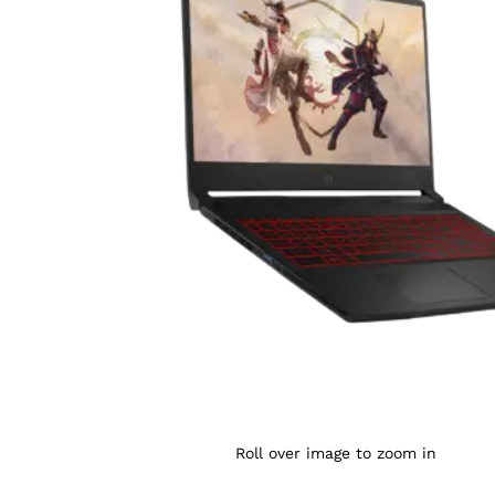
Agrandir l’image : KATANA GF66 — YouShop DZ
Roll over image to zoom in