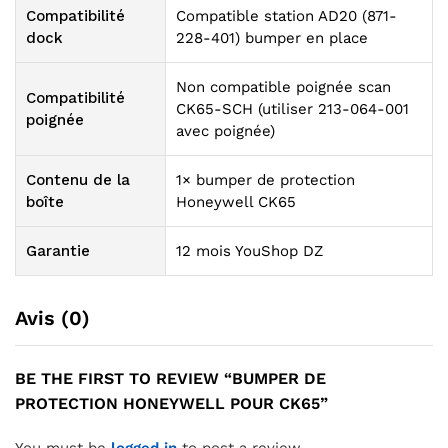
Compatibilité
Compatible station AD20 (871-
dock
228-401) bumper en place
Non compatible poignée scan
Compatibilité
CK65-SCH (utiliser 213-064-001
poignée
avec poignée)
Contenu de la
1× bumper de protection
boîte
Honeywell CK65
Garantie
12 mois YouShop DZ
Avis (0)
BE THE FIRST TO REVIEW “BUMPER DE
PROTECTION HONEYWELL POUR CK65”
You must be
logged in
to post a review.