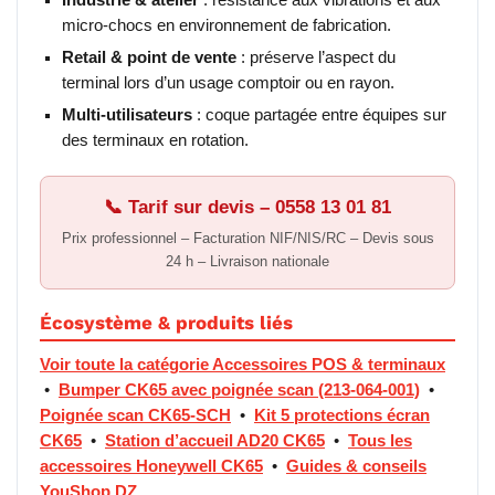
Industrie & atelier
: résistance aux vibrations et aux
micro-chocs en environnement de fabrication.
Retail & point de vente
: préserve l’aspect du
terminal lors d’un usage comptoir ou en rayon.
Multi-utilisateurs
: coque partagée entre équipes sur
des terminaux en rotation.
📞 Tarif sur devis – 0558 13 01 81
Prix professionnel – Facturation NIF/NIS/RC – Devis sous
24 h – Livraison nationale
Écosystème & produits liés
Voir toute la catégorie Accessoires POS & terminaux
•
Bumper CK65 avec poignée scan (213-064-001)
•
Poignée scan CK65-SCH
•
Kit 5 protections écran
CK65
•
Station d’accueil AD20 CK65
•
Tous les
accessoires Honeywell CK65
•
Guides & conseils
YouShop DZ