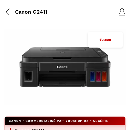
Canon G2411
Agrandir l’image : Canon G2411 — YouShop DZ