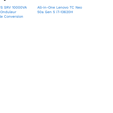
PS SRV 10000VA
All-in-One Lenovo TC Neo
 Onduleur
50a Gen 5 i7-13620H
le Conversion