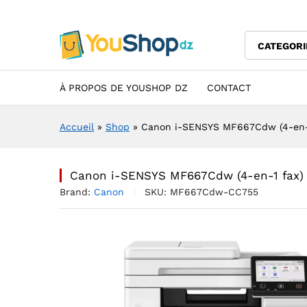
Canon i-SENSYS MF667Cdw (4
Description
Specification
Avis (0)
CATEGORI
À PROPOS DE YOUSHOP DZ
CONTACT
Accueil
»
Shop
»
Canon i-SENSYS MF667Cdw (4-en-1
Canon i-SENSYS MF667Cdw (4-en-1 fax)
Brand:
Canon
SKU:
MF667Cdw-CC755