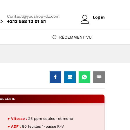
Prix sur devis
Ajouter au devis
Contact@youshop-dz.com
Log in
+213 558 13 01 81
RÉCEMMENT VU
— YouShop DZ
-1 fax) — YouShop DZ
▸ Vitesse :
25 ppm couleur et mono
▸ ADF :
50 feuilles 1-passe R-V