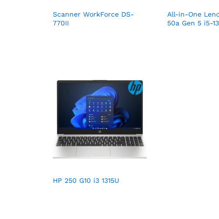
Scanner WorkForce DS-
All-in-One Len
770II
50a Gen 5 i5-1
HP 250 G10 i3 1315U