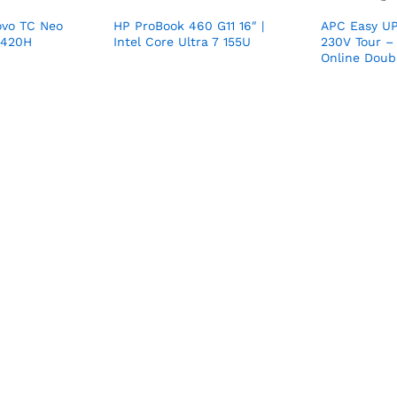
ovo TC Neo
HP ProBook 460 G11 16″ |
APC Easy U
3420H
Intel Core Ultra 7 155U
230V Tour –
Online Doub