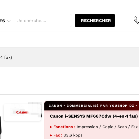
-en-1 fax)
RECHERCHER
ES
 fax)
Canon i-SENSYS MF667Cdw (4-en-1 fax)
Agrandir l’image : Canon i-SENSYS MF667Cdw (4-en-1 fax) 
Agrandir l’image : Canon i-SENSYS MF667Cdw (4-en
▸ Fonctions :
Impression / Copie / Scan / Fax
▸ Fax :
33,6 kbps