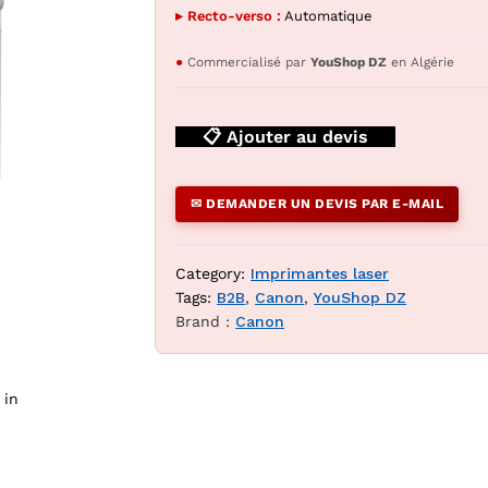
▸ Recto-verso :
Automatique
●
Commercialisé par
YouShop DZ
en Algérie
📋 Ajouter au devis
✉ DEMANDER UN DEVIS PAR E-MAIL
7Cdw (4-en-1 fax) — YouShop DZ
Category:
Imprimantes laser
Tags:
B2B
,
Canon
,
YouShop DZ
Brand :
Canon
 in