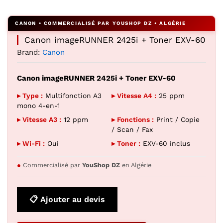
Agrandir l’image : Canon imageRUNNER 2425i + Toner EXV
Canon imageRUNNER 2425i + Toner EXV-60
Brand:
Canon
Canon imageRUNNER 2425i + Toner EXV-60
▸ Type :
Multifonction A3
▸ Vitesse A4 :
25 ppm
mono 4-en-1
▸ Vitesse A3 :
12 ppm
▸ Fonctions :
Print / Copie
/ Scan / Fax
▸ Wi-Fi :
Oui
▸ Toner :
EXV-60 inclus
●
Commercialisé par
YouShop DZ
en Algérie
📋 Ajouter au devis