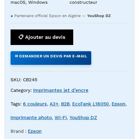
macOS, Windows
constructeur
●
Partenaire officiel Epson en Algérie —
YouShop DZ
📋 Ajouter au devis
✉ DEMANDER UN DEVIS PAR E-MAIL
SKU:
CB245
Category:
Imprimantes jet d’encre
Tags:
6 couleurs
,
A3+
,
B2B
,
EcoTank L18050
,
Epson
,
Imprimante photo
,
Wi-Fi
,
YouShop DZ
Brand :
Epson