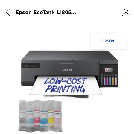
Epson EcoTank L18050 Photo A3+ 6 couleurs