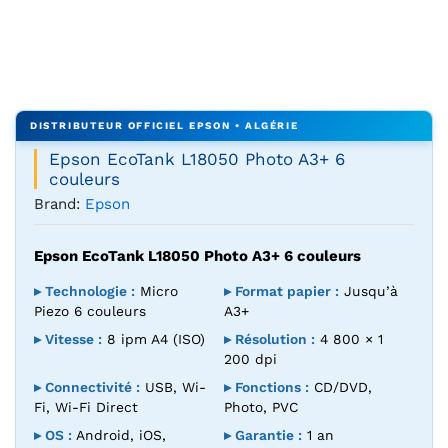
Agrandir l’image : Epson EcoTank L18050 imprimante photo
Epson EcoTank L18050 Photo A3+ 6
couleurs
Brand:
Epson
Epson EcoTank L18050 Photo A3+ 6 couleurs
▸ Technologie :
Micro
▸ Format papier :
Jusqu’à
Piezo 6 couleurs
A3+
▸ Vitesse :
8 ipm A4 (ISO)
▸ Résolution :
4 800 × 1
200 dpi
▸ Connectivité :
USB, Wi-
▸ Fonctions :
CD/DVD,
Fi, Wi-Fi Direct
Photo, PVC
▸ OS :
Android, iOS,
▸ Garantie :
1 an