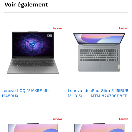
Voir également
Lenovo LOQ 15IAX9E i5-
Lenovo IdeaPad Slim 3 15IRU8
12450HX
i3-1315U — MTM 82X700D8FE