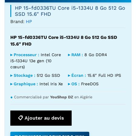
HP 15-fd0336TU Core i5-1334U 8 Go 512 Go
SSD 15.6″ FHD
Brand:
HP
HP 15-fd0336TU Core i5-1334U 8 Go 512 Go SSD
15.6″ FHD
▸ Processeur :
Intel Core
▸ RAM :
8 Go DDR4
i5-1334U 13e gen (10
cœurs)
▸ Stockage :
512 Go SSD
▸ Écran :
15.6″ Full HD IPS
▸ Graphique :
Intel Iris Xe
▸ OS :
FreeDOS
●
Commercialisé par
YouShop DZ
en Algérie
📋 Ajouter au devis