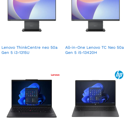
Lenovo ThinkCentre neo 50a
All-in-One Lenovo TC Neo 50a
Gen 5 i3-1315U
Gen 5 i5-13420H