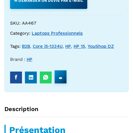
✉ DEMANDER UN DEVIS PAR E-MAIL
SKU:
AA467
Category:
Laptops Professionnels
Tags:
B2B
,
Core i5-1334U
,
HP
,
HP 15
,
YouShop DZ
Brand :
HP
Description
Présentation