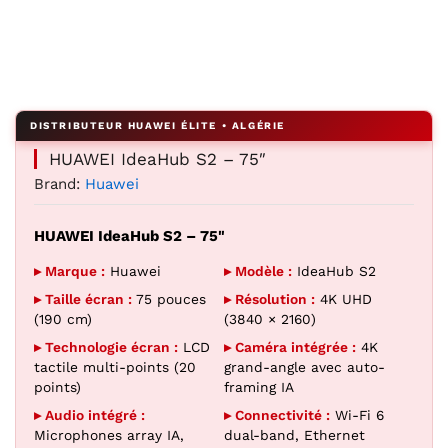
Agrandir l’image : Huawei IdeaHub S2 75 pouces
HUAWEI IdeaHub S2 – 75″
Brand:
Huawei
HUAWEI IdeaHub S2 – 75"
▸ Marque :
Huawei
▸ Modèle :
IdeaHub S2
▸ Taille écran :
75 pouces
▸ Résolution :
4K UHD
(190 cm)
(3840 × 2160)
▸ Technologie écran :
LCD
▸ Caméra intégrée :
4K
tactile multi-points (20
grand-angle avec auto-
points)
framing IA
▸ Audio intégré :
▸ Connectivité :
Wi-Fi 6
Microphones array IA,
dual-band, Ethernet