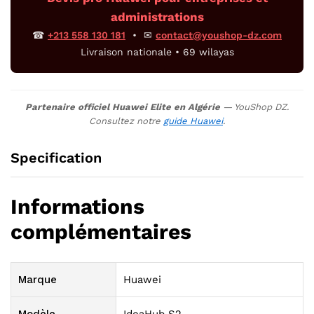
administrations
☎
+213 558 130 181
• ✉
contact@youshop-dz.com
Livraison nationale • 69 wilayas
Partenaire officiel Huawei Elite en Algérie
— YouShop DZ.
Consultez notre
guide Huawei
.
Specification
Informations
complémentaires
Marque
Huawei