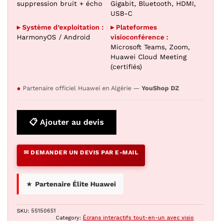
suppression bruit + écho
Gigabit, Bluetooth, HDMI,
USB-C
▸ Système d’exploitation :
▸ Plateformes
HarmonyOS / Android
visioconférence :
Microsoft Teams, Zoom,
Huawei Cloud Meeting
(certifiés)
●
Partenaire officiel Huawei en Algérie —
YouShop DZ
📋 Ajouter au devis
✉ DEMANDER UN DEVIS PAR E-MAIL
★
Partenaire Élite Huawei
SKU:
55150651
Category:
Écrans interactifs tout-en-un avec visio