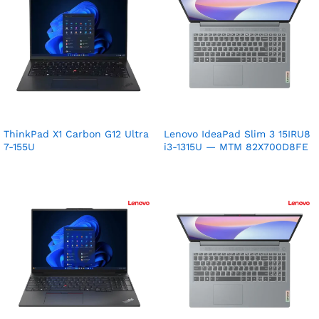
ThinkPad X1 Carbon G12 Ultra
Lenovo IdeaPad Slim 3 15IRU8
7-155U
i3-1315U — MTM 82X700D8FE