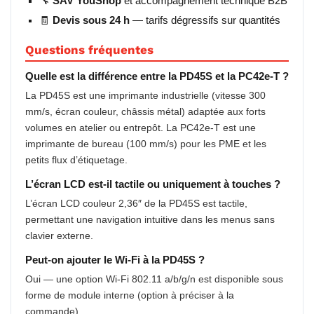
🔧
SAV YouShop
et accompagnement technique B2B
🧾
Devis sous 24 h
— tarifs dégressifs sur quantités
Questions fréquentes
Quelle est la différence entre la PD45S et la PC42e-T ?
La PD45S est une imprimante industrielle (vitesse 300
mm/s, écran couleur, châssis métal) adaptée aux forts
volumes en atelier ou entrepôt. La PC42e-T est une
imprimante de bureau (100 mm/s) pour les PME et les
petits flux d’étiquetage.
L’écran LCD est-il tactile ou uniquement à touches ?
L’écran LCD couleur 2,36″ de la PD45S est tactile,
permettant une navigation intuitive dans les menus sans
clavier externe.
Peut-on ajouter le Wi-Fi à la PD45S ?
Oui — une option Wi-Fi 802.11 a/b/g/n est disponible sous
forme de module interne (option à préciser à la
commande).