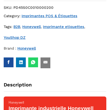
SKU:
PD45S0C0010000200
Category:
Imprimantes POS & Étiquettes
Tags:
B2B
,
Honeywell
,
Imprimante etiquettes
,
YouShop DZ
Brand :
Honeywell
Description
Honeywell
Imprimante industrielle Honeywell