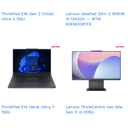
ThinkPad E16 Gen 2 (Intel)
Lenovo IdeaPad Slim 3 15IRH8
Ultra 5 125U
i5-13420H — MTM
83EM008YFE
ThinkPad E14 Gen6 Ultra 7-
Lenovo ThinkCentre neo 50a
155U
Gen 5 i3-1315U