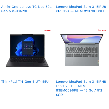
All-in-One Lenovo TC Neo 50a
Lenovo IdeaPad Slim 3 15IRU8
Gen 5 i5-13420H
i3-1315U — MTM 82X700D8FE
ThinkPad T14 Gen 5 U7-155U
Lenovo IdeaPad Slim 3 15IRH8
i7-13620H — MTM
83EM0096FE — 16 Go / 512
SSD