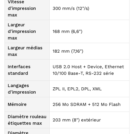
Vitesse
d'impression
300 mm/s (12"/s)
max
Largeur
d'impression
168 mm (6,6")
max
Largeur médias
182 mm (7,16")
max
Interfaces
USB 2.0 Host + Device, Ethernet
standard
10/100 Base-T, RS-232 série
Langages
ZPL II, EPL2, DPL, XML
d'impression
Mémoire
256 Mo SDRAM + 512 Mo Flash
Diamètre rouleau
203 mm (8") extérieur
étiquettes max
Diamètre