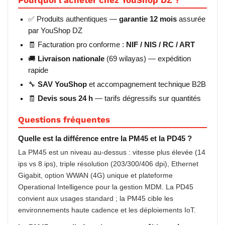
Pourquoi l’acheter chez YouShop DZ ?
✅ Produits authentiques —
garantie 12 mois
assurée
par YouShop DZ
🧾 Facturation pro conforme :
NIF / NIS / RC / ART
🚚
Livraison nationale
(69 wilayas) — expédition
rapide
🔧
SAV YouShop
et accompagnement technique B2B
🧾
Devis sous 24 h
— tarifs dégressifs sur quantités
Questions fréquentes
Quelle est la différence entre la PM45 et la PD45 ?
La PM45 est un niveau au-dessus : vitesse plus élevée (14
ips vs 8 ips), triple résolution (203/300/406 dpi), Ethernet
Gigabit, option WWAN (4G) unique et plateforme
Operational Intelligence pour la gestion MDM. La PD45
convient aux usages standard ; la PM45 cible les
environnements haute cadence et les déploiements IoT.