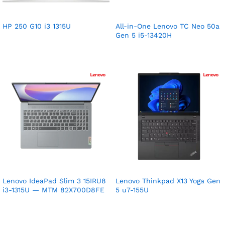
HP 250 G10 i3 1315U
All-in-One Lenovo TC Neo 50a
Gen 5 i5-13420H
Lenovo IdeaPad Slim 3 15IRU8
Lenovo Thinkpad X13 Yoga Gen
i3-1315U — MTM 82X700D8FE
5 u7-155U