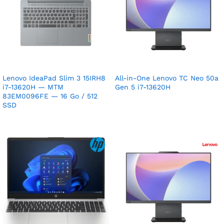
Lenovo IdeaPad Slim 3 15IRH8
All-in-One Lenovo TC Neo 50a
i7-13620H — MTM
Gen 5 i7-13620H
83EM0096FE — 16 Go / 512
SSD