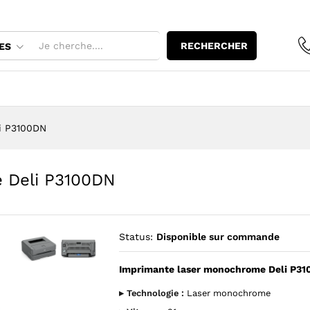
e Deli P3100DN
RECHERCHER
ES
i P3100DN
 Deli P3100DN
Status:
Disponible sur commande
Imprimante laser monochrome Deli P3
Agrandir l’image : Imprimante laser monochrome Deli P310
Agrandir l’image : Imprimante laser monochrome D
▸ Technologie :
Laser monochrome