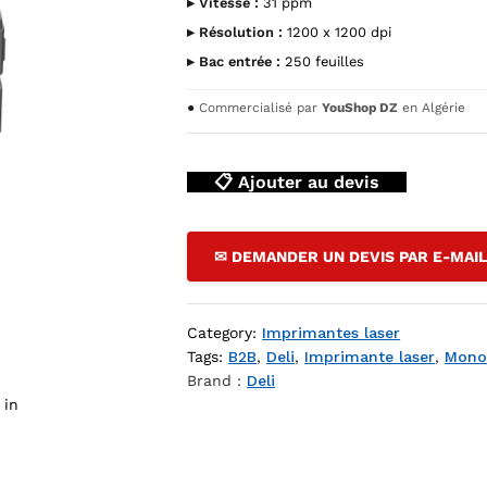
▸ Vitesse :
31 ppm
▸ Résolution :
1200 x 1200 dpi
▸ Bac entrée :
250 feuilles
●
Commercialisé par
YouShop DZ
en Algérie
📋 Ajouter au devis
nochrome Deli P3100DN — YouShop DZ
✉ DEMANDER UN DEVIS PAR E-MAI
Category:
Imprimantes laser
Tags:
B2B
,
Deli
,
Imprimante laser
,
Mono
Brand :
Deli
 in