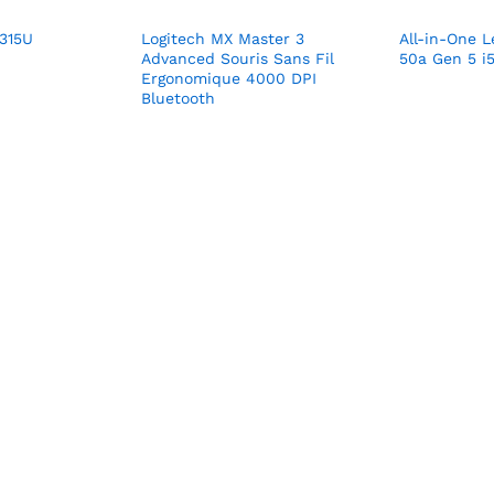
1315U
Logitech MX Master 3
All-in-One 
Advanced Souris Sans Fil
50a Gen 5 i
Ergonomique 4000 DPI
Bluetooth