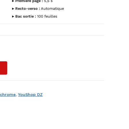
▸ Première page :
5,5 s
▸ Recto-verso :
Automatique
▸ Bac sortie :
100 feuilles
L
chrome
,
YouShop DZ