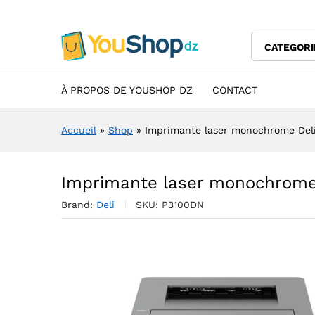
Imprimante laser monochrom
Description
Specification
Avis (0)
CATEGORI
À PROPOS DE YOUSHOP DZ
CONTACT
Accueil
»
Shop
»
Imprimante laser monochrome Del
Imprimante laser monochrome
Brand:
Deli
SKU:
P3100DN