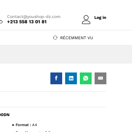
Prix sur devis
Ajouter au devis
Contact@youshop-dz.com
Log in
+213 558 13 01 81
RÉCEMMENT VU
100DN
0DN — YouShop DZ
eli P3100DN — YouShop DZ
▸ Format :
A4