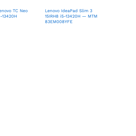
Lenovo TC Neo
Lenovo IdeaPad Slim 3
5-13420H
15IRH8 i5-13420H — MTM
83EM008YFE