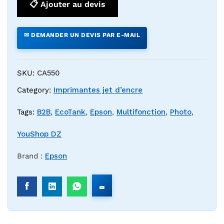
📋 Ajouter au devis
✉ DEMANDER UN DEVIS PAR E-MAIL
SKU:
CA550
Category:
Imprimantes jet d’encre
Tags:
B2B
,
EcoTank
,
Epson
,
Multifonction
,
Photo
,
YouShop DZ
Brand :
Epson