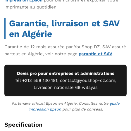
impression Epson
pour bien choisir et exploiter votre
imprimante au quotidien.
Garantie, livraison et SAV
en Algérie
Garantie de 12 mois assurée par YouShop DZ. SAV assuré
partout en Algérie, voir notre page
garantie et SAV
.
Devis pro pour entreprises et administrations
Tél +213 558 130 181, contact@youshop-dz.com,
Livraison nationale 69 wilayas
Partenaire officiel Epson en Algérie. Consultez notre
guide
impression Epson
pour plus de conseils.
Specification