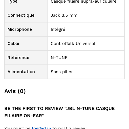
Type
Casque filaire supra-auriculaire
Connectique
Jack 3,5 mm
Microphone
Intégré
Câble
ControlTalk Universal
Référence
N-TUNE
Alimentation
Sans piles
Avis (0)
BE THE FIRST TO REVIEW “JBL N-TUNE CASQUE
FILAIRE ON-EAR”
You must be
logged in
to post a review.