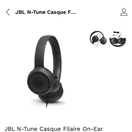
JBL N-Tune Casque Filaire On-Ear
Agrandir l’image : 
Agrandir l
Agrandir l’image : JBL N-Tune Casque Filaire On-Ear — Yo
JBL N-Tune Casque Filaire On-Ear