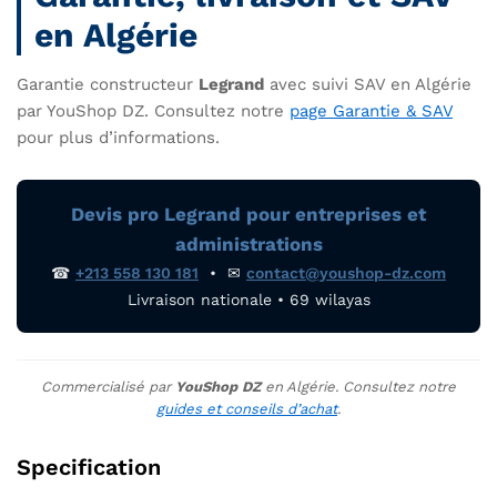
en Algérie
Garantie constructeur
Legrand
avec suivi SAV en Algérie
par YouShop DZ. Consultez notre
page Garantie & SAV
pour plus d’informations.
Devis pro Legrand pour entreprises et
administrations
☎
+213 558 130 181
• ✉
contact@youshop-dz.com
Livraison nationale • 69 wilayas
Commercialisé par
YouShop DZ
en Algérie. Consultez notre
guides et conseils d’achat
.
Specification