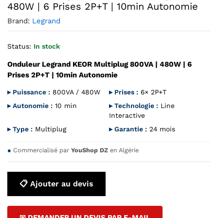
480W | 6 Prises 2P+T | 10min Autonomie
Brand:
Legrand
Status:
In stock
Onduleur Legrand KEOR Multiplug 800VA | 480W | 6
Prises 2P+T | 10min Autonomie
▸ Puissance :
800VA / 480W
▸ Prises :
6× 2P+T
▸ Autonomie :
10 min
▸ Technologie :
Line
Interactive
▸ Type :
Multiplug
▸ Garantie :
24 mois
●
Commercialisé par
YouShop DZ
en Algérie
📋 Ajouter au devis
✉ DEMANDER UN DEVIS PAR E-MAIL