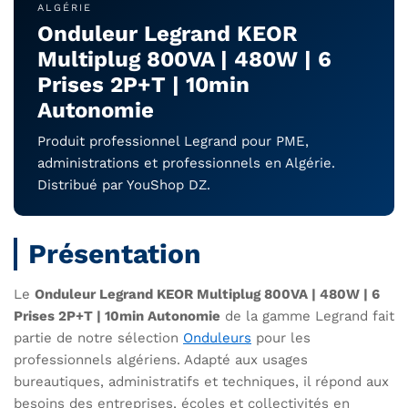
ALGÉRIE
Onduleur Legrand KEOR
Multiplug 800VA | 480W | 6
Prises 2P+T | 10min
Autonomie
Produit professionnel Legrand pour PME,
administrations et professionnels en Algérie.
Distribué par YouShop DZ.
Présentation
Le
Onduleur Legrand KEOR Multiplug 800VA | 480W | 6
Prises 2P+T | 10min Autonomie
de la gamme Legrand fait
partie de notre sélection
Onduleurs
pour les
professionnels algériens. Adapté aux usages
bureautiques, administratifs et techniques, il répond aux
besoins des entreprises, écoles et collectivités en