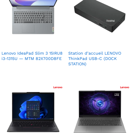
Lenovo IdeaPad Slim 3 15IRU8
Station d’accueil LENOVO
i3-1315U — MTM 82X700D8FE
ThinkPad USB-C (DOCK
STATION)