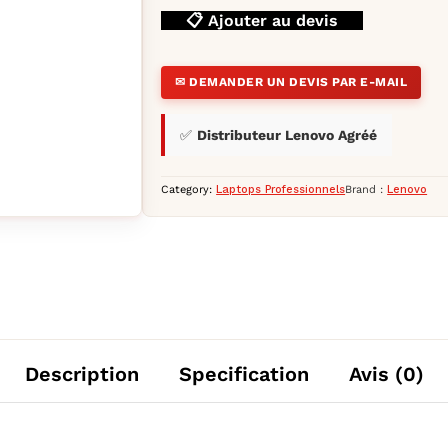
📋 Ajouter au devis
✉ DEMANDER UN DEVIS PAR E-MAIL
✅
Distributeur Lenovo Agréé
Category:
Laptops Professionnels
Brand :
Lenovo
5G7 — YouShop DZ
Description
Specification
Avis (0)