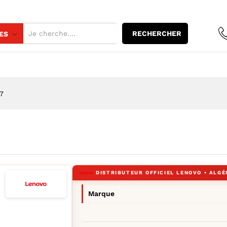
-1135G7
RECHERCHER
ES
7
Marque