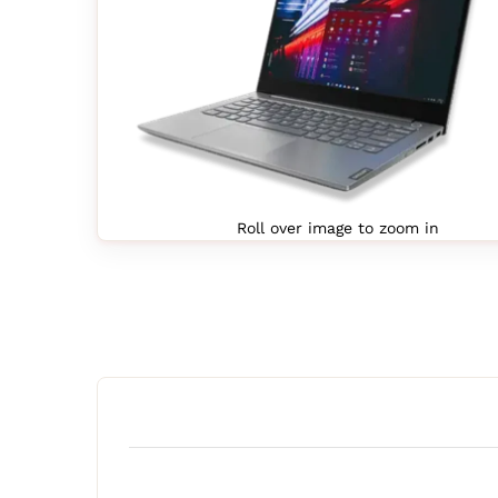
Roll over image to zoom in
Agrandir l’image : LENOVO THINKBOOK 14 G2 I5-113