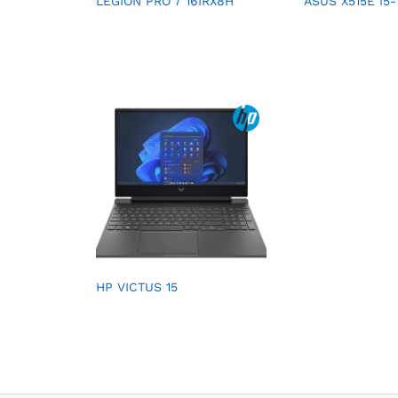
LEGION PRO 7 16IRX8H
ASUS X515E I5-
HP VICTUS 15