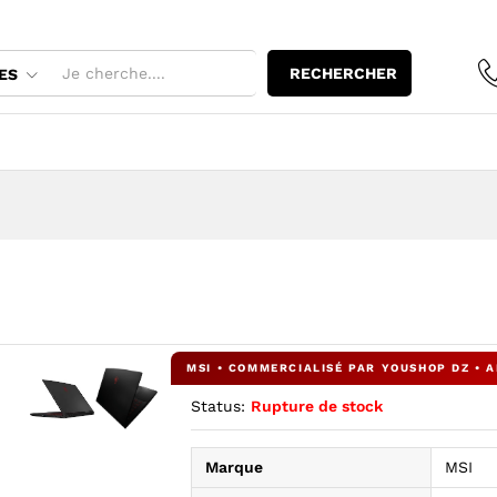
RECHERCHER
ES
Status:
Rupture de stock
Agrandir l’image : KATANA GF63 — YouShop DZ
Agrandir l’image : KATANA GF63 — YouShop DZ
Marque
MSI