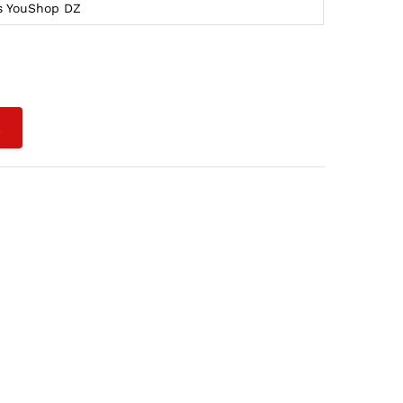
s YouShop DZ
L