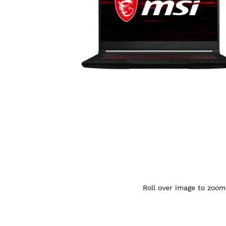
Agrandir l’image : KATANA GF63 — YouSh
Roll over image to zoom