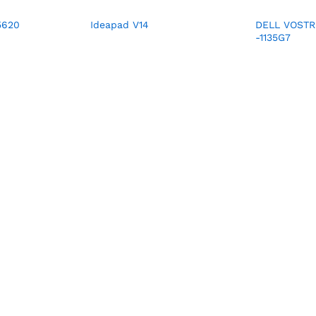
5620
Ideapad V14
DELL VOSTR
-1135G7