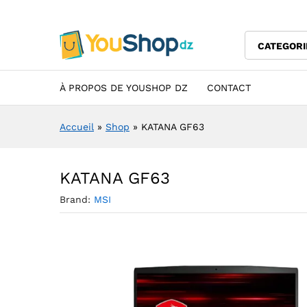
KATANA GF63
Description
Specification
Avis (0)
CATEGORI
À PROPOS DE YOUSHOP DZ
CONTACT
Accueil
»
Shop
»
KATANA GF63
KATANA GF63
Brand:
MSI