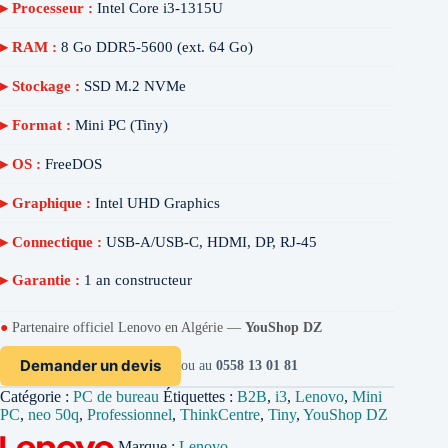
▸ Processeur :
Intel Core i3-1315U
▸ RAM :
8 Go DDR5-5600 (ext. 64 Go)
▸ Stockage :
SSD M.2 NVMe
▸ Format :
Mini PC (Tiny)
▸ OS :
FreeDOS
▸ Graphique :
Intel UHD Graphics
▸ Connectique :
USB-A/USB-C, HDMI, DP, RJ-45
▸ Garantie :
1 an constructeur
●
Partenaire officiel Lenovo en Algérie —
YouShop DZ
Demander un devis
ou au
0558 13 01 81
Catégorie :
PC de bureau
Étiquettes :
B2B
,
i3
,
Lenovo
,
Mini
PC
,
neo 50q
,
Professionnel
,
ThinkCentre
,
Tiny
,
YouShop DZ
Marque :
Lenovo