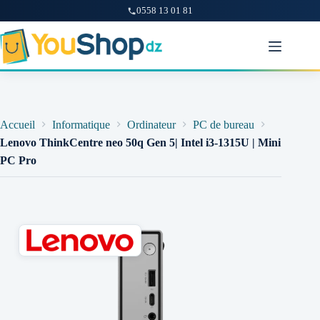
0558 13 01 81
Passer
au
contenu
Accueil
Informatique
Ordinateur
PC de bureau
Lenovo ThinkCentre neo 50q Gen 5| Intel i3-1315U | Mini
PC Pro