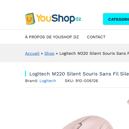
Logitech M220 Silent Souris 
Description
Specification
Avis (0)
CATEGORI
À PROPOS DE YOUSHOP DZ
CONTACT
Accueil
»
Shop
»
Logitech M220 Silent Souris Sans F
Logitech M220 Silent Souris Sans Fil Sil
Brand:
Logitech
SKU:
910-006126
A