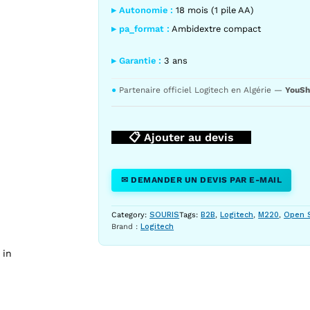
▸ Autonomie :
18 mois (1 pile AA)
▸ pa_format :
Ambidextre compact
▸ Garantie :
3 ans
●
Partenaire officiel Logitech en Algérie —
YouSh
nt vue face laterake
📋 Ajouter au devis
✉ DEMANDER UN DEVIS PAR E-MAIL
Category:
SOURIS
Tags:
B2B
,
Logitech
,
M220
,
Open 
Brand :
Logitech
 in