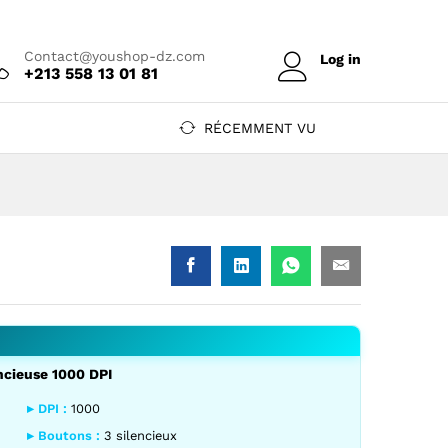
Prix sur devis
Ajouter au devis
Contact@youshop-dz.com
Log in
+213 558 13 01 81
RÉCEMMENT VU
encieuse 1000 DPI
ut
2
▸ DPI :
1000
▸ Boutons :
3 silencieux