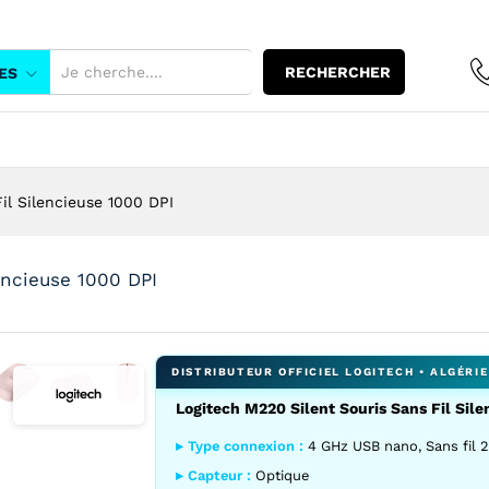
Sans Fil Silencieuse 1000 DPI
RECHERCHER
ES
il Silencieuse 1000 DPI
encieuse 1000 DPI
Logitech M220 Silent Souris Sans Fil Sil
grandir l’image : Logitech M220 rose silent dos lateral
Agrandir l’image : Logitech M220 rose silent vue laterale
Agrandir l’image : Logitech M220 rose silent vue ha
▸ Type connexion :
4 GHz USB nano, Sans fil 
▸ Capteur :
Optique