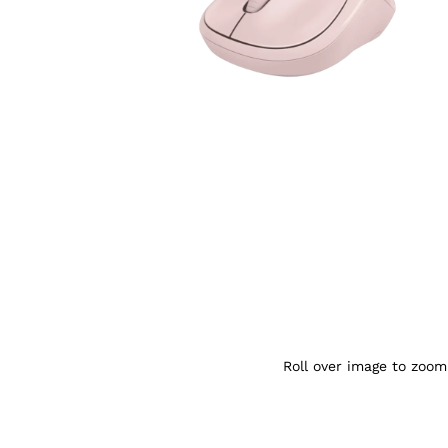
Agrandir l’image : Logitech M220 rose sile
Roll over image to zoom