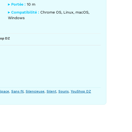
▸ Portée :
10 m
▸ Compatibilité :
Chrome OS, Linux, macOS,
Windows
op DZ
Space
,
Sans fil
,
Silencieuse
,
Silent
,
Souris
,
YouShop DZ