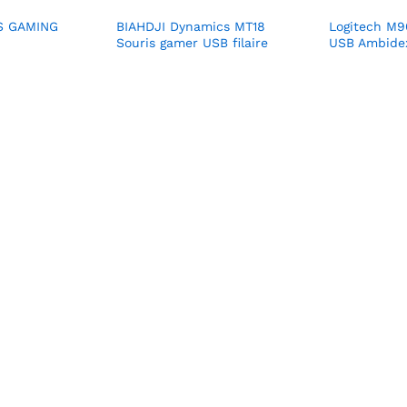
S GAMING
BIAHDJI Dynamics MT18
Logitech M90
Souris gamer USB filaire
USB Ambidex