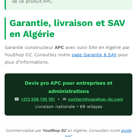
de ce produit APC.
Garantie, livraison et SAV
en Algérie
Garantie constructeur
APC
avec suivi SAV en Algérie par
YouShop DZ. Consultez notre
page Garantie & SAV
pour
plus d’informations.
Devis pro APC pour entreprises et
administrations
☎
+213 558 130 181
• ✉
contact@youshop-dz.com
Livraison nationale • 69 wilayas
Commercialisé par
YouShop DZ
en Algérie. Consultez notre
guide
APC
.