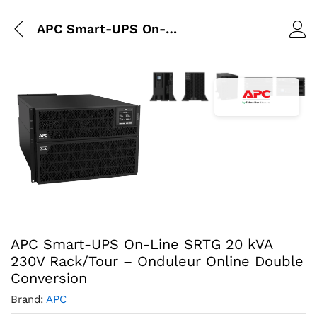
APC Smart-UPS On-Line SRTG 20 kVA 230V Rack/Tour – Onduleur Online Double Conversion
Agrandir l’image : APC Smart-UP
Agrandir l’image : APC Sm
Agrandir l’image : 
Agrandir l’im
Agrandir
Agrandir l’image : APC Smart-UPS SRT 20kVA SRTG20KXLI, fo
APC Smart-UPS On-Line SRTG 20 kVA
230V Rack/Tour – Onduleur Online Double
Conversion
Brand:
APC