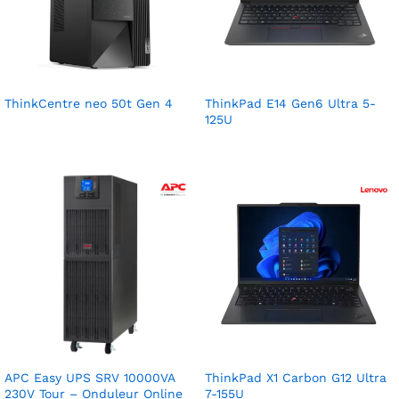
ThinkCentre neo 50t Gen 4
ThinkPad E14 Gen6 Ultra 5-
125U
APC Easy UPS SRV 10000VA
ThinkPad X1 Carbon G12 Ultra
230V Tour – Onduleur Online
7-155U