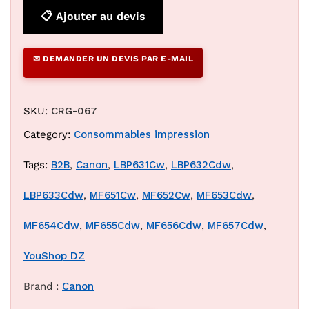
📋 Ajouter au devis
✉ DEMANDER UN DEVIS PAR E-MAIL
SKU:
CRG-067
Category:
Consommables impression
Tags:
B2B
,
Canon
,
LBP631Cw
,
LBP632Cdw
,
LBP633Cdw
,
MF651Cw
,
MF652Cw
,
MF653Cdw
,
MF654Cdw
,
MF655Cdw
,
MF656Cdw
,
MF657Cdw
,
YouShop DZ
Brand :
Canon