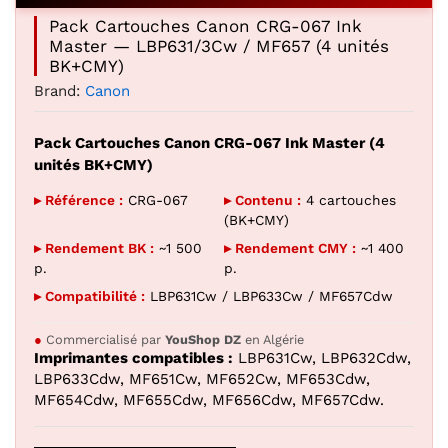
Pack Cartouches Canon CRG-067 Ink
Master — LBP631/3Cw / MF657 (4 unités
BK+CMY)
Brand:
Canon
Pack Cartouches Canon CRG-067 Ink Master (4
unités BK+CMY)
▸ Référence :
CRG-067
▸ Contenu :
4 cartouches
(BK+CMY)
▸ Rendement BK :
~1 500
▸ Rendement CMY :
~1 400
p.
p.
▸ Compatibilité :
LBP631Cw / LBP633Cw / MF657Cdw
●
Commercialisé par
YouShop DZ
en Algérie
Imprimantes compatibles :
LBP631Cw, LBP632Cdw,
LBP633Cdw, MF651Cw, MF652Cw, MF653Cdw,
MF654Cdw, MF655Cdw, MF656Cdw, MF657Cdw.