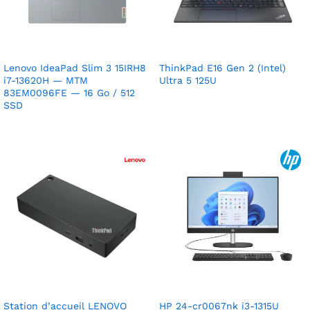
Lenovo IdeaPad Slim 3 15IRH8
ThinkPad E16 Gen 2 (Intel)
i7-13620H — MTM
Ultra 5 125U
83EM0096FE — 16 Go / 512
SSD
Station d’accueil LENOVO
HP 24-cr0067nk i3-1315U