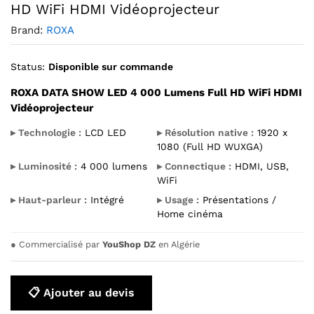
HD WiFi HDMI Vidéoprojecteur
Brand:
ROXA
Status:
Disponible sur commande
ROXA DATA SHOW LED 4 000 Lumens Full HD WiFi HDMI
Vidéoprojecteur
▸ Technologie :
LCD LED
▸ Résolution native :
1920 x
1080 (Full HD WUXGA)
▸ Luminosité :
4 000 lumens
▸ Connectique :
HDMI, USB,
WiFi
▸ Haut-parleur :
Intégré
▸ Usage :
Présentations /
Home cinéma
●
Commercialisé par
YouShop DZ
en Algérie
📋 Ajouter au devis