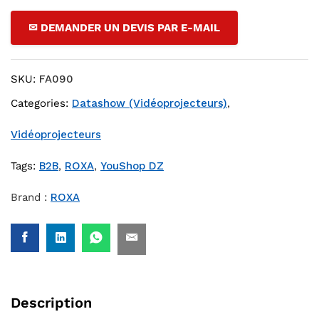
✉ DEMANDER UN DEVIS PAR E-MAIL
SKU:
FA090
Categories:
Datashow (Vidéoprojecteurs)
,
Vidéoprojecteurs
Tags:
B2B
,
ROXA
,
YouShop DZ
Brand :
ROXA
Description