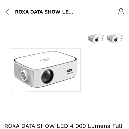
ROXA DATA SHOW LED 4 000 Lumens Full HD WiFi HDMI Vidéoprojecteur
Agrandir l’image :
Agrandir l
Agrandir l’image : ROXA DATA SHOW LED 4 000 Lumens Ful
ROXA DATA SHOW LED 4 000 Lumens Full