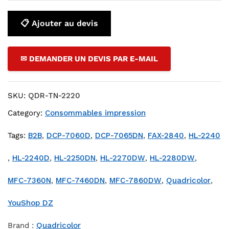
📋 Ajouter au devis
✉ DEMANDER UN DEVIS PAR E-MAIL
SKU:
QDR-TN-2220
Category:
Consommables impression
Tags:
B2B
,
DCP-7060D
,
DCP-7065DN
,
FAX-2840
,
HL-2240
,
HL-2240D
,
HL-2250DN
,
HL-2270DW
,
HL-2280DW
,
MFC-7360N
,
MFC-7460DN
,
MFC-7860DW
,
Quadricolor
,
YouShop DZ
Brand :
Quadricolor