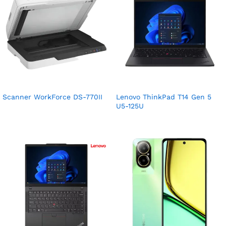
Scanner WorkForce DS-770II
Lenovo ThinkPad T14 Gen 5
U5-125U