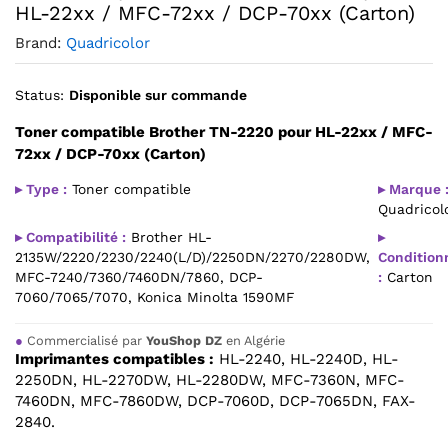
HL-22xx / MFC-72xx / DCP-70xx (Carton)
Brand:
Quadricolor
Status:
Disponible sur commande
Toner compatible Brother TN-2220 pour HL-22xx / MFC-
72xx / DCP-70xx (Carton)
▸ Type :
Toner compatible
▸ Marque 
Quadricol
▸ Compatibilité :
Brother HL-
▸
2135W/2220/2230/2240(L/D)/2250DN/2270/2280DW,
Conditio
MFC-7240/7360/7460DN/7860, DCP-
:
Carton
7060/7065/7070, Konica Minolta 1590MF
●
Commercialisé par
YouShop DZ
en Algérie
Imprimantes compatibles :
HL-2240, HL-2240D, HL-
2250DN, HL-2270DW, HL-2280DW, MFC-7360N, MFC-
7460DN, MFC-7860DW, DCP-7060D, DCP-7065DN, FAX-
2840.