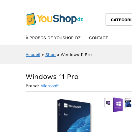
Windows 11 Pro
Description
Specification
Avis (0)
CATEGORI
À PROPOS DE YOUSHOP DZ
CONTACT
Accueil
»
Shop
»
Windows 11 Pro
Windows 11 Pro
Brand:
Microsoft
Agrandir l’im
Agra
Agrandir 