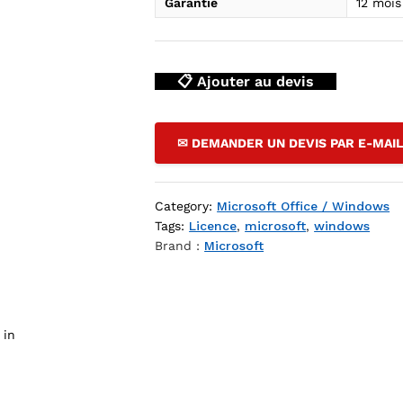
Garantie
12 moi
Shop DZ
📋 Ajouter au devis
✉ DEMANDER UN DEVIS PAR E-MAI
Category:
Microsoft Office / Windows
Tags:
Licence
,
microsoft
,
windows
Brand :
Microsoft
 in