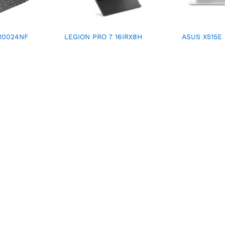
R0024NF
LEGION PRO 7 16IRX8H
ASUS X515E 