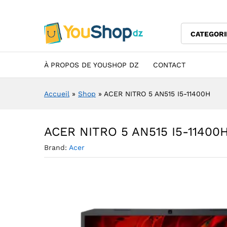
ACER NITRO 5 AN515 I5-1140
Description
Specification
Avis (0)
CATEGORI
À PROPOS DE YOUSHOP DZ
CONTACT
Accueil
»
Shop
»
ACER NITRO 5 AN515 I5-11400H
ACER NITRO 5 AN515 I5-11400
Brand:
Acer