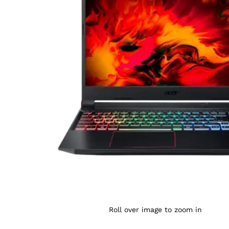
Agrandir l’image : ACER NITRO 5 AN515 I5-11400H —
Roll over image to zoom in