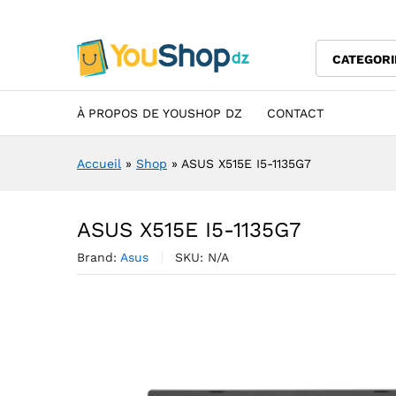
ASUS X515E I5-1135G7
Description
Specification
Avis (0)
CATEGORI
À PROPOS DE YOUSHOP DZ
CONTACT
Accueil
»
Shop
»
ASUS X515E I5-1135G7
ASUS X515E I5-1135G7
Brand:
Asus
SKU:
N/A