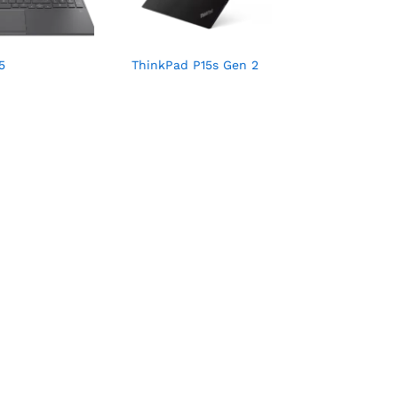
5
ThinkPad P15s Gen 2