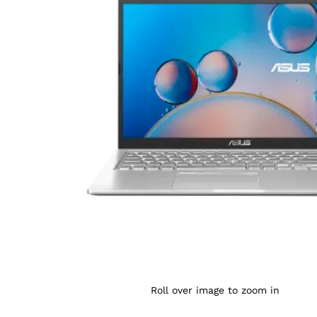
Agrandir l’image : ASUS X515E I5-1135G7 — YouShop
Roll over image to zoom in