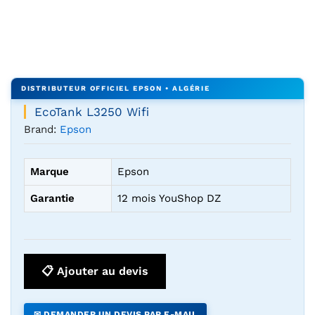
Agrandir l’image : EcoTank L3250 Wifi — YouShop DZ
EcoTank L3250 Wifi
Brand:
Epson
Marque
Epson
Garantie
12 mois YouShop DZ
📋 Ajouter au devis
✉ DEMANDER UN DEVIS PAR E-MAIL