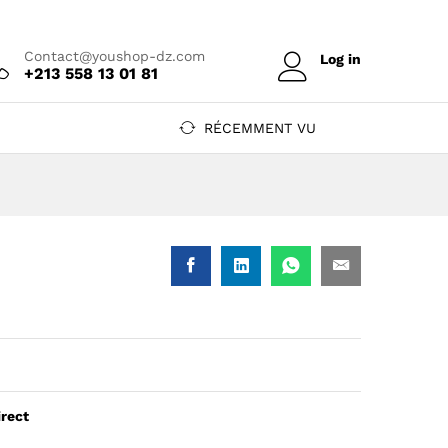
Prix sur
Ajouter au devis
devis
Contact@youshop-dz.com
Log in
+213 558 13 01 81
RÉCEMMENT VU
irect
-T - transfert thermique 203 dpi, USB + Ethernet — YouShop DZ
ll PC42E-T - transfert thermique 203 dpi, USB + Ethernet — Yo