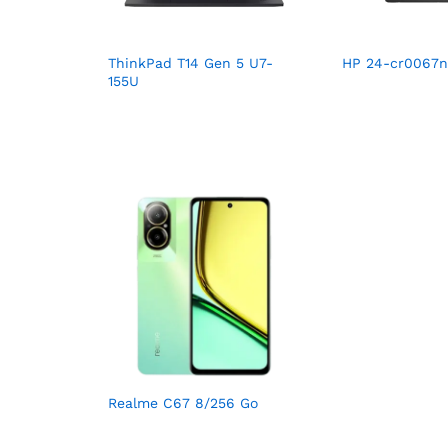
ThinkPad T14 Gen 5 U7-
HP 24-cr0067nk
155U
Realme C67 8/256 Go