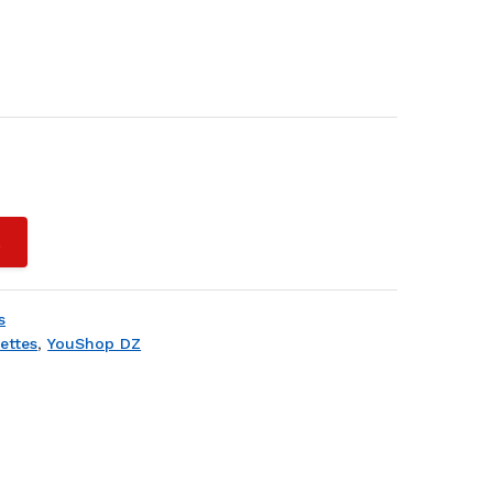
L
ernet — YouShop DZ
s
ettes
,
YouShop DZ