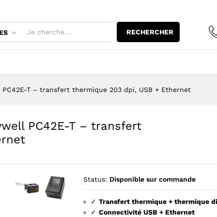
RECHERCHER
ES
 PC42E-T – transfert thermique 203 dpi, USB + Ethernet
well PC42E-T – transfert
ernet
Status:
Disponible sur commande
✓
Transfert thermique + thermique d
Agrandir l’image : Imprimante d'etiquettes Honeywell PC42E
Agrandir l’image : Imprimante d'etiquettes Honeywe
✓
Connectivité USB + Ethernet