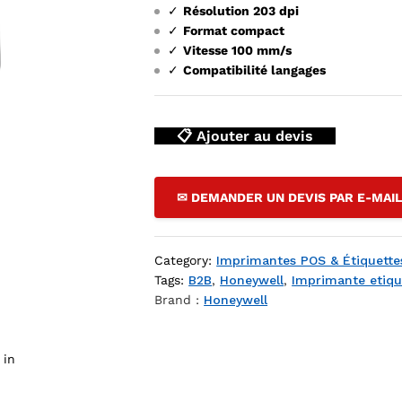
✓
Résolution 203 dpi
✓
Format compact
✓
Vitesse 100 mm/s
✓
Compatibilité langages
📋 Ajouter au devis
✉ DEMANDER UN DEVIS PAR E-MAI
es Honeywell PC42E-T - transfert thermique 203 dpi, USB + Eth
Category:
Imprimantes POS & Étiquette
Tags:
B2B
,
Honeywell
,
Imprimante etiqu
Brand :
Honeywell
 in