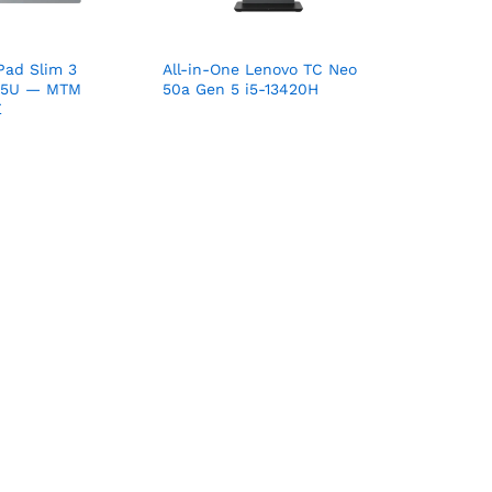
Pad Slim 3
All-in-One Lenovo TC Neo
315U — MTM
50a Gen 5 i5-13420H
E