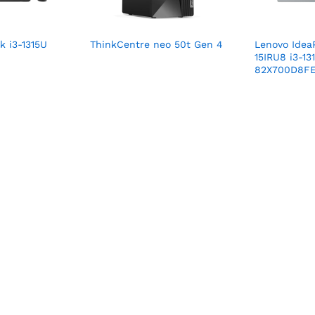
 i3-1315U
ThinkCentre neo 50t Gen 4
Lenovo Idea
15IRU8 i3-1
82X700D8F