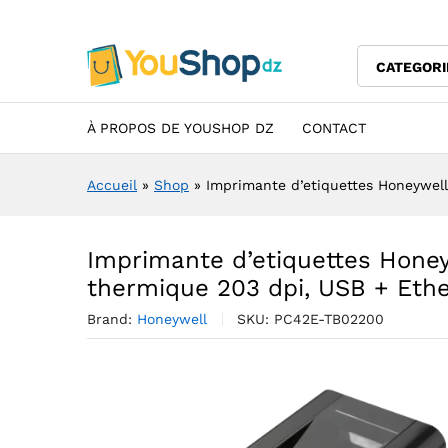
USB + Ethernet
Description
Specification
Avis (0)
CATEGORI
À PROPOS DE YOUSHOP DZ
CONTACT
Accueil
»
Shop
»
Imprimante d’etiquettes Honeywell
Imprimante d’etiquettes Honey
thermique 203 dpi, USB + Eth
Brand:
Honeywell
SKU:
PC42E-TB02200