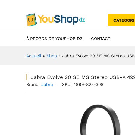
Jabra Evolve 20 SE MS Ster
Description
Specification
Avis (0)
CATEGORI
À PROPOS DE YOUSHOP DZ
CONTACT
Accueil
»
Shop
»
Jabra Evolve 20 SE MS Stereo US
Jabra Evolve 20 SE MS Stereo USB-A 49
Brand:
Jabra
SKU:
4999-823-309