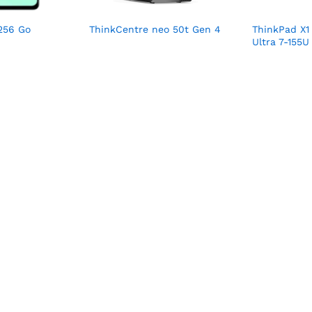
256 Go
ThinkCentre neo 50t Gen 4
ThinkPad X1
Ultra 7-155U