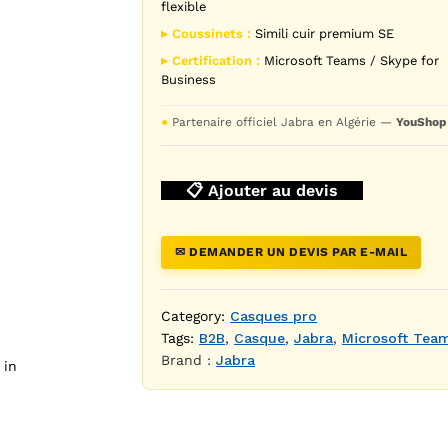
flexible
▸ Coussinets :
Simili cuir premium SE
▸ Certification :
Microsoft Teams / Skype for
Business
●
Partenaire officiel Jabra en Algérie —
YouShop
📋 Ajouter au devis
MS Stereo USB-A 4999-823-309 — YouShop DZ
✉ DEMANDER UN DEVIS PAR E-MAIL
Category:
Casques pro
Tags:
B2B
,
Casque
,
Jabra
,
Microsoft Tea
Brand :
Jabra
 in