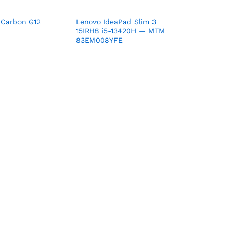
 Carbon G12
Lenovo IdeaPad Slim 3
15IRH8 i5-13420H — MTM
83EM008YFE