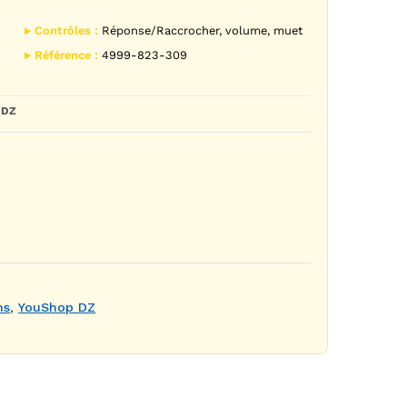
▸ Contrôles :
Réponse/Raccrocher, volume, muet
▸ Référence :
4999-823-309
 DZ
ms
,
YouShop DZ