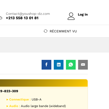
Prix sur devis
Ajouter au devis
Contact@youshop-dz.com
Log in
+213 558 13 01 81
RÉCEMMENT VU
99-823-309
99-823-309 — YouShop DZ
USB-A 4999-823-309 — YouShop DZ
▸ Connectique :
USB-A
▸ Audio :
Audio large bande (wideband)