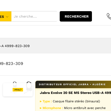
eo USB-A 4999-823-309
RECHERCHER
ES
B-A 4999-823-309
99-823-309
Jabra Evolve 20 SE MS Stereo USB-A 49
Agrandir l’image : Jabra Evolve 20 SE MS Stereo USB-A 49
Agrandir l’image : Jabra Evolve 20 SE MS Stereo 
▸ Type :
Casque filaire stéréo (binaural)
▸ Microphone :
Micro antibruit avec perche