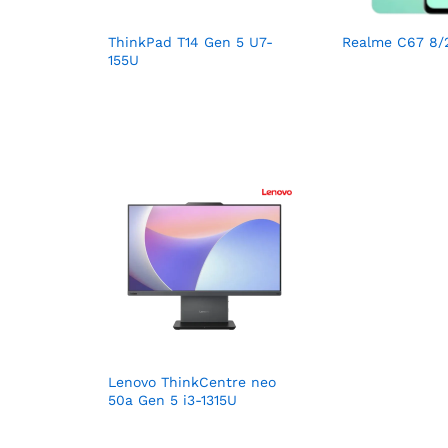
ThinkPad T14 Gen 5 U7-
Realme C67 8/
155U
Lenovo ThinkCentre neo
50a Gen 5 i3-1315U