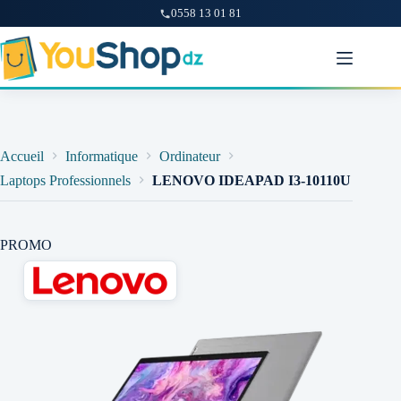
0558 13 01 81
Passer
au
contenu
Accueil
Informatique
Ordinateur
Laptops Professionnels
LENOVO IDEAPAD I3-10110U
PROMO