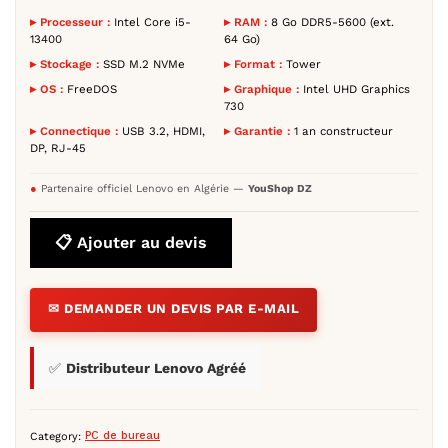
▸ Processeur :
Intel Core i5-
▸ RAM :
8 Go DDR5-5600 (ext.
13400
64 Go)
▸ Stockage :
SSD M.2 NVMe
▸ Format :
Tower
▸ OS :
FreeDOS
▸ Graphique :
Intel UHD Graphics
730
▸ Connectique :
USB 3.2, HDMI,
▸ Garantie :
1 an constructeur
DP, RJ-45
●
Partenaire officiel Lenovo en Algérie —
YouShop DZ
📋 Ajouter au devis
✉ DEMANDER UN DEVIS PAR E-MAIL
✅
Distributeur Lenovo Agréé
Category:
PC de bureau