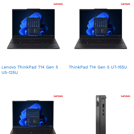
Lenovo ThinkPad T14 Gen 5
ThinkPad T14 Gen 5 U7-155U
U5-125U