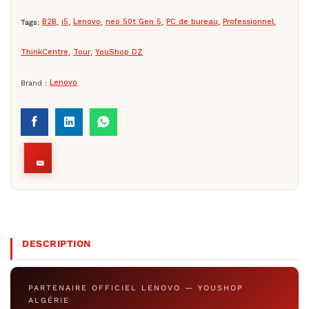
Tags:
B2B
,
i5
,
Lenovo
,
neo 50t Gen 5
,
PC de bureau
,
Professionnel
,
ThinkCentre
,
Tour
,
YouShop DZ
Brand :
Lenovo
DESCRIPTION
PARTENAIRE OFFICIEL LENOVO — YOUSHOP
ALGÉRIE