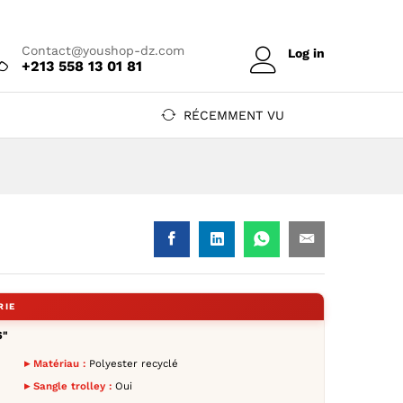
Prix sur devis
Ajouter au devis
Contact@youshop-dz.com
Log in
+213 558 13 01 81
RÉCEMMENT VU
DZ
hop DZ
YouShop DZ
" — YouShop DZ
15.6" — YouShop DZ
lus 15.6" — YouShop DZ
al Plus 15.6" — YouShop DZ
ential Plus 15.6" — YouShop DZ
6"
▸ Matériau :
Polyester recyclé
▸ Sangle trolley :
Oui