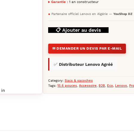
pad-essential-15
▸ Garantie :
1 an constructeur
●
Partenaire officiel Lenovo en Algérie —
YouShop DZ
📋 Ajouter au devis
✉ DEMANDER UN DEVIS PAR E-MAIL
✅
Distributeur Lenovo Agréé
Category:
Sacs & sacoches
Tags:
15.6 pouces
,
Accessoire
,
B2B
,
Eco
,
Lenovo
,
Pr
 in