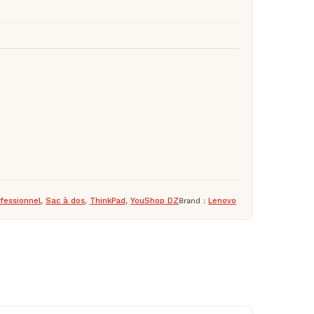
ofessionnel
,
Sac à dos
,
ThinkPad
,
YouShop DZ
Brand :
Lenovo