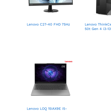
Lenovo C27-40 FHD 75Hz
Lenovo ThinkC
50t Gen 4 i3-1
Lenovo LOQ 15IAX9E i5-