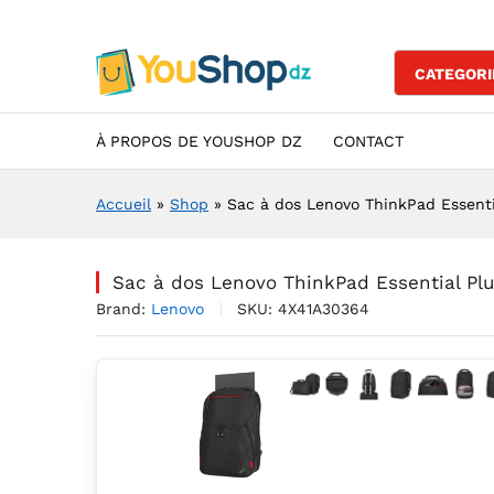
Sac à dos Lenovo ThinkPad Es
Description
Specification
Avis (0)
CATEGORI
À PROPOS DE YOUSHOP DZ
CONTACT
Accueil
»
Shop
»
Sac à dos Lenovo ThinkPad Essentia
Sac à dos Lenovo ThinkPad Essential Plu
Brand:
Lenovo
SKU:
4X41A30364
Agrandir l’image : sac-a-d
Agrandir l’image : Sac
Agrandir l’image :
Agrandir l’im
Agrandir 
Agran
A