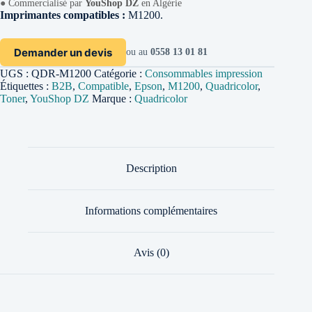
●
Commercialisé par
YouShop DZ
en Algérie
Imprimantes compatibles :
M1200.
Demander un devis
ou au
0558 13 01 81
UGS :
QDR-M1200
Catégorie :
Consommables impression
Étiquettes :
B2B
,
Compatible
,
Epson
,
M1200
,
Quadricolor
,
Toner
,
YouShop DZ
Marque :
Quadricolor
Description
Informations complémentaires
Avis (0)