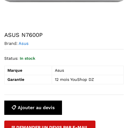
Agrandir l’image : ASUS N7600P — YouShop DZ
ASUS N7600P
Brand:
Asus
Status:
In stock
Marque
Asus
Garantie
12 mois YouShop DZ
📋 Ajouter au devis
✉ DEMANDER UN DEVIS PAR E-MAIL