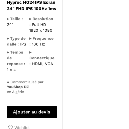
Hyproc HG24IPS Ecran
24″ FHD IPS 100Hz 1ms
▸ Taille :
▸ Resolution
24″
:
Full HD
1920 x 1080
▸ Type de
▸ Frequence
dalle :
IPS
:
100 Hz
▸ Temps
▸
de
Connectique
reponse :
:
HDMI, VGA
1 ms
●
Commercialisé par
YouShop DZ
en Algérie
Ajouter au devis
Wishlist